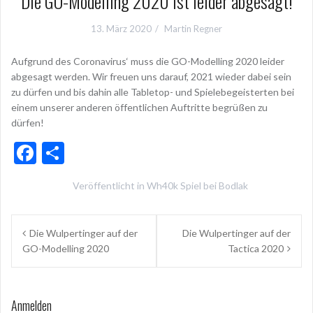
Die GO-Modelling 2020 ist leider abgesagt!
13. März 2020
Martin Regner
Aufgrund des Coronavirus‘ muss die GO-Modelling 2020 leider
abgesagt werden. Wir freuen uns darauf, 2021 wieder dabei sein
zu dürfen und bis dahin alle Tabletop- und Spielebegeisterten bei
einem unserer anderen öffentlichen Auftritte begrüßen zu
dürfen!
F
T
ac
ei
Veröffentlicht in
Wh40k Spiel bei Bodlak
e
le
b
n
Beitragsnavigation
Die Wulpertinger auf der
Die Wulpertinger auf der
o
GO-Modelling 2020
Tactica 2020
o
k
Anmelden