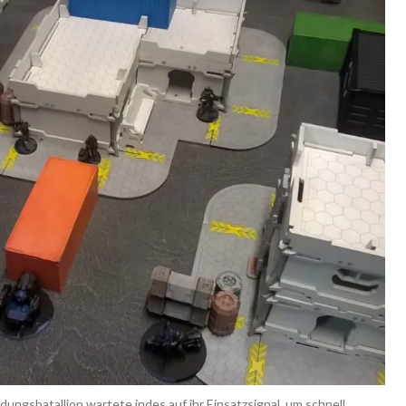
dungsbatallion wartete indes auf ihr Einsatzsignal, um schnell