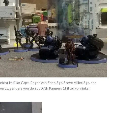
ht im Bild: Capt. Roger Van Zant, Sgt. Steve Miller, Sgt. der
on Lt. Sanders von den 5307th Rangers (dritter von links)