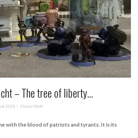
icht – The tree of liberty…
Juli 2016
Florian Wolf
 with the blood of patriots and tyrants. It is its