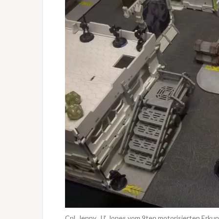
Cpl. Jenny ‚JJ‘ Jones vom 9ten motorisierten Erkun