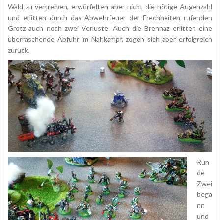
Wald zu vertreiben, erwürfelten aber nicht die nötige Augenzahl
und erlitten durch das Abwehrfeuer der Frechheiten rufenden
Grotz auch noch zwei Verluste. Auch die Brennaz erlitten eine
überraschende Abfuhr im Nahkampf, zogen sich aber erfolgreich
zurück.
Run
de
Zwei
bega
nn
und