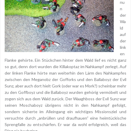
nu
n
der
Wa
ld
auf
der
link
en
Flanke gehörte. Ein Stückchen hinter dem Wald lief es nicht ganz
so gut, denn dort wurden die Killakoptaz im Nahkampf zerlegt. Auf
der linken Flanke hörte man weiterhin den Lärm des Nahkampfes
zwischen den Meganobz der Gofforks und den Ballaboyz der Evil
Sunz, aber auch dort hielt Gork (oder war es Mork?) scheinbar mehr
zu den Goffboyz und die Ballaboyz wurden gehörig vermöbelt und
zogen sich aus dem Wald zurück. Der Waaghboss der Evil Sunz war
seinen Moschaboyz übrigens nicht in den Nahkampf gefolgt,
sondern sicherte im Alleingang ein wichtiges Missionsziel und
versuchte durch „anbrüllen und draufhauen“ eine heimtückische
Sprengfalle zu entschärfen. Er war da wohl erfolgreich, weil das
Ding nie hochging.