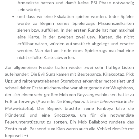
Armeeliste hatten und damit keine PSI-Phase notwendig
sein würde;
und dass wir eine Eskalation spielen würden. Jeder Spieler
würde zu Beginn seines Spielerzugs Missionszielkarten
ziehen bzw. auffüllen. In der ersten Runde hat man maximal
eine Karte, in der zweiten zwei usw. Karten, die nicht
erfüllbar wären, würden automatisch abgelegt und ersetzt
werden. Man darf am Ende eines Spielerzugs maximal eine
nicht erfüllte Karte abwerfen.
Zur allgemeinen Freude trafen wieder zwei sehr fluffige Listen
aufeinander: Die Evil Sunz kamen mit Beutepanza, Killakoptaz, Pikk
Upz und raktengetriebenen Stormboyz erkennbar motorisiert und
schnell daher. Erstaunlicherweise war aber gerade der Waaghboss,
der sich einem sehr großen Mob von Boyz angeschlossen hatte zu
Fuß unterwegs (Ausrede:
Da Kampfpanza is beim Jahrezservice in der
Mekwerkstättä
). Der Bigmek brachte seine Fanboyz (also die
Plünderaz) und eine Snozzogga, um für die notwendige
Feuerunterstützung zu sorgen. Ein Mob Ballaboyz rundete das
Zentrum ab. Passend zum Klan waren auch alle Vehikel ziemlich rot
bepinselt =)