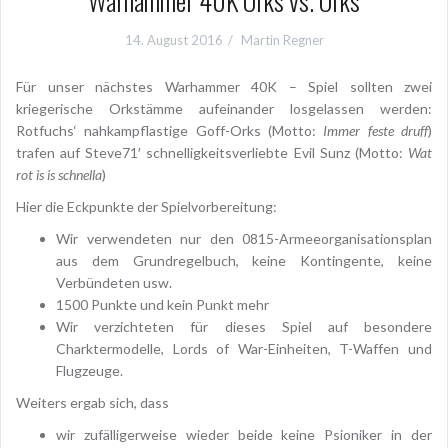
Warhammer 40K Orks vs. Orks
14. August 2016
Martin Regner
Für unser nächstes Warhammer 40K – Spiel sollten zwei
kriegerische Orkstämme aufeinander losgelassen werden:
Rotfuchs‘ nahkampflastige Goff-Orks (Motto:
Immer feste druff
)
trafen auf Steve71′ schnelligkeitsverliebte Evil Sunz (Motto:
Wat
rot is is schnella
)
Hier die Eckpunkte der Spielvorbereitung:
Wir verwendeten nur den 0815-Armeeorganisationsplan
aus dem Grundregelbuch, keine Kontingente, keine
Verbündeten usw.
1500 Punkte und kein Punkt mehr
Wir verzichteten für dieses Spiel auf besondere
Charktermodelle, Lords of War-Einheiten, T-Waffen und
Flugzeuge.
Weiters ergab sich, dass
wir zufälligerweise wieder beide keine Psioniker in der