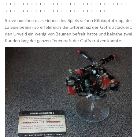
+-+-+-+-+-+-+-+-+-+-+-+-+-+-+-+-+-+-+-+-+-+-+-+-+-+-+-+-+-
+-+-+-+-+-+-+-+-+-+-+-+-+-+-+-+-+-+-+-+-+-+-+-+
Steve nominerte als Einheit des Spiels seinen Killakoptatrupp, der
zu Spielbeginn so erfolgreich die Gitbrennaz der Goffs attackiert,
den Urwald ein wenig von Bäumen befreit hatte und beinahe zwei
Runden lang der ganzen Feuerkraft der Goffs trotzen konnte.