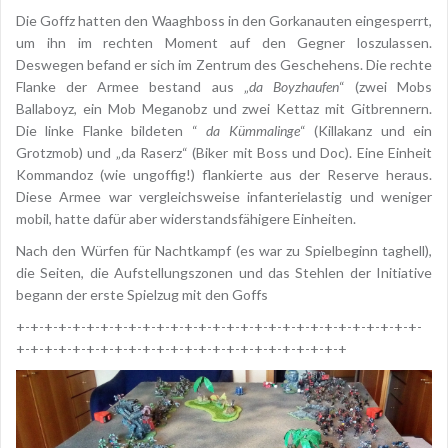
Die Goffz hatten den Waaghboss in den Gorkanauten eingesperrt,
um ihn im rechten Moment auf den Gegner loszulassen.
Deswegen befand er sich im Zentrum des Geschehens. Die rechte
Flanke der Armee bestand aus „
da Boyzhaufen
“ (zwei Mobs
Ballaboyz, ein Mob Meganobz und zwei Kettaz mit Gitbrennern.
Die linke Flanke bildeten “
da Kümmalinge
“ (Killakanz und ein
Grotzmob) und „da Raserz“ (Biker mit Boss und Doc). Eine Einheit
Kommandoz (wie ungoffig!) flankierte aus der Reserve heraus.
Diese Armee war vergleichsweise infanterielastig und weniger
mobil, hatte dafür aber widerstandsfähigere Einheiten.
Nach den Würfen für Nachtkampf (es war zu Spielbeginn taghell),
die Seiten, die Aufstellungszonen und das Stehlen der Initiative
begann der erste Spielzug mit den Goffs
+-+-+-+-+-+-+-+-+-+-+-+-+-+-+-+-+-+-+-+-+-+-+-+-+-+-+-+-+-
+-+-+-+-+-+-+-+-+-+-+-+-+-+-+-+-+-+-+-+-+-+-+-+