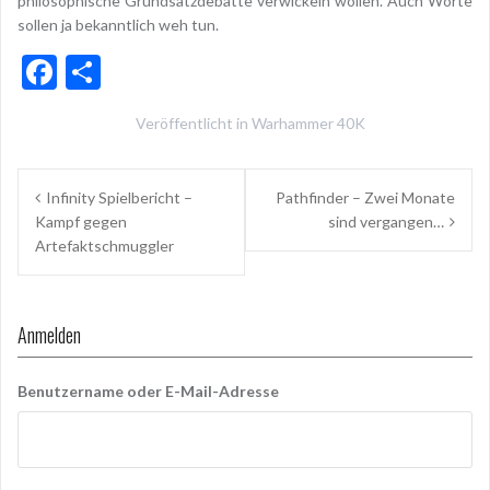
philosophische Grundsatzdebatte verwickeln wollen. Auch Worte
sollen ja bekanntlich weh tun.
F
T
ac
ei
Veröffentlicht in
Warhammer 40K
e
le
b
n
Beitragsnavigation
Infinity Spielbericht –
Pathfinder – Zwei Monate
o
Kampf gegen
sind vergangen…
o
Artefaktschmuggler
k
Anmelden
Benutzername oder E-Mail-Adresse