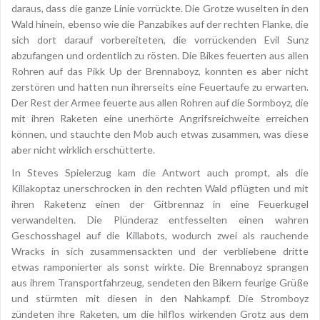
daraus, dass die ganze Linie vorrückte. Die Grotze wuselten in den
Wald hinein, ebenso wie die Panzabikes auf der rechten Flanke, die
sich dort darauf vorbereiteten, die vorrückenden Evil Sunz
abzufangen und ordentlich zu rösten. Die Bikes feuerten aus allen
Rohren auf das Pikk Up der Brennaboyz, konnten es aber nicht
zerstören und hatten nun ihrerseits eine Feuertaufe zu erwarten.
Der Rest der Armee feuerte aus allen Rohren auf die Sormboyz, die
mit ihren Raketen eine unerhörte Angrifsreichweite erreichen
können, und stauchte den Mob auch etwas zusammen, was diese
aber nicht wirklich erschütterte.
In Steves Spielerzug kam die Antwort auch prompt, als die
Killakoptaz unerschrocken in den rechten Wald pflügten und mit
ihren Raketenz einen der Gitbrennaz in eine Feuerkugel
verwandelten. Die Plünderaz entfesselten einen wahren
Geschosshagel auf die Killabots, wodurch zwei als rauchende
Wracks in sich zusammensackten und der verbliebene dritte
etwas ramponierter als sonst wirkte. Die Brennaboyz sprangen
aus ihrem Transportfahrzeug, sendeten den Bikern feurige Grüße
und stürmten mit diesen in den Nahkampf. Die Stromboyz
zündeten ihre Raketen, um die hilflos wirkenden Grotz aus dem