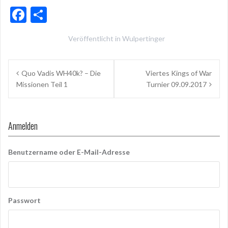
F
T
ac
ei
Veröffentlicht in
Wulpertinger
e
le
b
n
Beitragsnavigation
Quo Vadis WH40k? – Die
Viertes Kings of War
o
Missionen Teil 1
Turnier 09.09.2017
o
k
Anmelden
Benutzername oder E-Mail-Adresse
Passwort