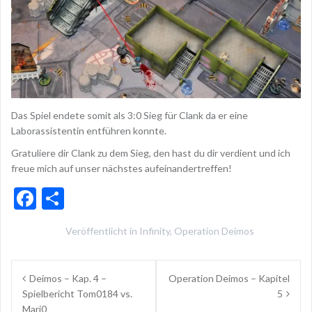
Das Spiel endete somit als 3:0 Sieg für Clank da er eine
Laborassistentin entführen konnte.
Gratuliere dir Clank zu dem Sieg, den hast du dir verdient und ich
freue mich auf unser nächstes aufeinandertreffen!
F
T
ac
ei
Veröffentlicht in
Infinity
,
Operation Deimos
e
le
b
n
Beitragsnavigation
Deimos – Kap. 4 –
Operation Deimos – Kapitel
o
Spielbericht Tom0184 vs.
5
o
Mari0