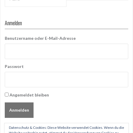
k
Anmelden
Benutzername oder E-Mail-Adresse
Passwort
Angemeldet bleiben
Anmelden
Datenschutz & Cookies: Diese Website verwendet Cookies. Wenn du die
Website weiterhin nutzt, stimmst du der Verwendung von Cookies zu.