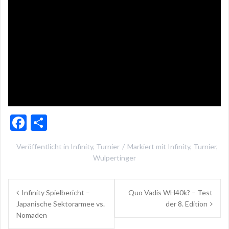
F
T
ac
ei
Veröffentlicht in
Infinity
,
Turnier
Markiert mit
Infinity
,
Turnier
,
e
le
Wulpertinger
b
n
Beitragsnavigation
o
Infinity Spielbericht –
Quo Vadis WH40k? – Test
o
Japanische Sektorarmee vs.
der 8. Edition
Nomaden
k