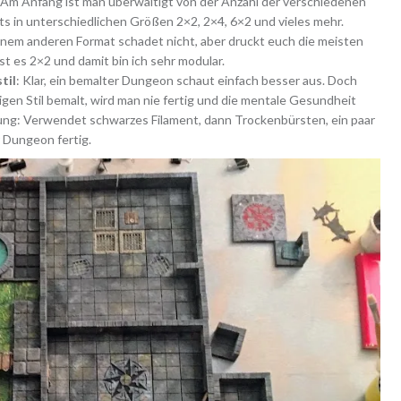
 Am Anfang ist man überwältigt von der Anzahl der verschiedenen
ts in unterschiedlichen Größen 2×2, 2×4, 6×2 und vieles mehr.
einem anderen Format schadet nicht, aber druckt euch die meisten
ist es 2×2 und damit bin ich sehr modular.
til
: Klar, ein bemalter Dungeon schaut einfach besser aus. Doch
n Stil bemalt, wird man nie fertig und die mentale Gesundheit
hlung: Verwendet schwarzes Filament, dann Trockenbürsten, ein paar
 Dungeon fertig.