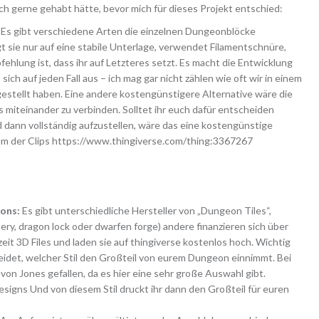
ich gerne gehabt hätte, bevor mich für dieses Projekt entschied:
 Es gibt verschiedene Arten die einzelnen Dungeonblöcke
 sie nur auf eine stabile Unterlage, verwendet Filamentschnüre,
ehlung ist, dass ihr auf Letzteres setzt. Es macht die Entwicklung
sich auf jeden Fall aus – ich mag gar nicht zählen wie oft wir in einem
stellt haben. Eine andere kostengünstigere Alternative wäre die
 miteinander zu verbinden. Solltet ihr euch dafür entscheiden
 dann vollständig aufzustellen, wäre das eine kostengünstige
nem der Clips
https://www.thingiverse.com/thing:3367267
eons:
Es gibt unterschiedliche Hersteller von „Dungeon Tiles“,
ery, dragon lock oder dwarfen forge) andere finanzieren sich über
eit 3D Files und laden sie auf thingiverse kostenlos hoch. Wichtig
cheidet, welcher Stil den Großteil von eurem Dungeon einnimmt. Bei
von Jones gefallen, da es hier eine sehr große Auswahl gibt.
esigns
Und von diesem Stil druckt ihr dann den Großteil für euren