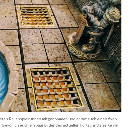
seren Rollenspielrunden mitgenommen und er hat auch einen fixen
Bevor ich euch ein paar Bilder des aktuellen Fortschritts zeige will