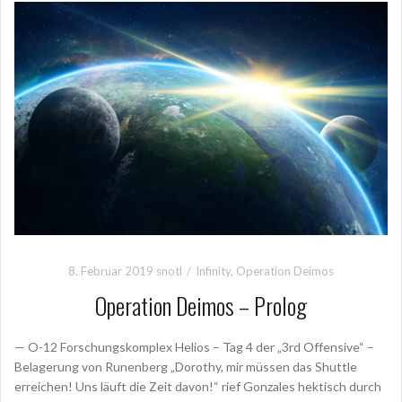
o
o
k
8. Februar 2019
snotl
Infinity
,
Operation Deimos
Operation Deimos – Prolog
— O-12 Forschungskomplex Helios – Tag 4 der „3rd Offensive“ –
Belagerung von Runenberg „Dorothy, mir müssen das Shuttle
erreichen! Uns läuft die Zeit davon!“ rief Gonzales hektisch durch