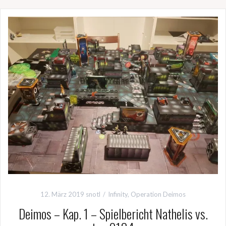
b
n
o
o
k
12. März 2019
snotl
Infinity
,
Operation Deimos
Deimos – Kap. 1 – Spielbericht Nathelis vs.