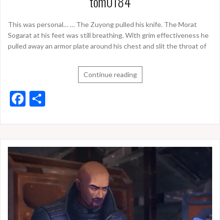
tom0184
This was personal… … The Zuyong pulled his knife. The Morat
Sogarat at his feet was still breathing. With grim effectiveness he
pulled away an armor plate around his chest and slit the throat of
Continue reading
F
T
ac
ei
e
le
b
n
o
o
k