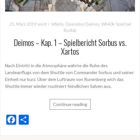
25. März 2019
snotl
Infinity
,
Operation Deimos
,
Wh40k Spiel bei
Bodlak
Deimos – Kap. 1 – Spielbericht Sorbus vs.
Xartos
Nach Eintritt in die Atmosphäre währte die Ruhe des
Landeanflugs von dem Shuttle von Commander Sorbus und seiner
Einheit nur kurz. Über dem Luftraum von Runenberg wich das
Shuttle immer wieder routiniert feindlichen Salven aus,
Continue reading
F
T
ac
ei
e
le