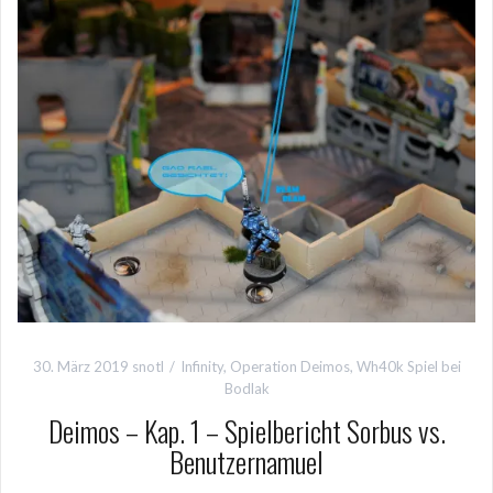
30. März 2019
snotl
Infinity
,
Operation Deimos
,
Wh40k Spiel bei
Bodlak
Deimos – Kap. 1 – Spielbericht Sorbus vs.
Benutzernamuel