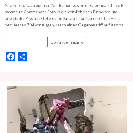
Nach der katastrophalen Niederlage gegen die Übermacht des E.I.
sammelte Commander Sorbus die verbliebenen Einheiten um
unweit der Absturzstelle einen Brückenkopf zu errichten – mit
dem festen Ziel vor Augen, rasch einen Gegenangriff auf Xartos
Continue reading
F
T
ac
ei
e
le
b
n
o
o
k