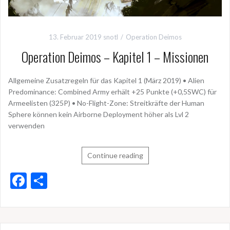
13. Februar 2019
snotl
Operation Deimos
Operation Deimos – Kapitel 1 – Missionen
Allgemeine Zusatzregeln für das Kapitel 1 (März 2019) • Alien
Predominance: Combined Army erhält +25 Punkte (+0,5SWC) für
Armeelisten (325P) • No-Flight-Zone: Streitkräfte der Human
Sphere können kein Airborne Deployment höher als Lvl 2
verwenden
Continue reading
F
T
ac
ei
e
le
b
n